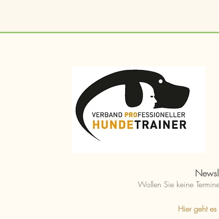
Newsl
Wollen Sie keine Termine
Hier geht es